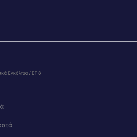
ικά Εγκόλπια
/ ΕΓ 8
τά
οστά