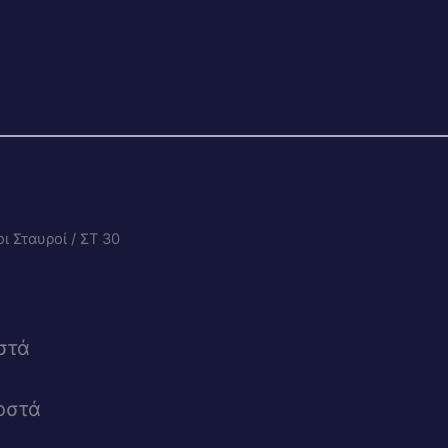
οι Σταυροί
/ ΣΤ 30
στά
οστά